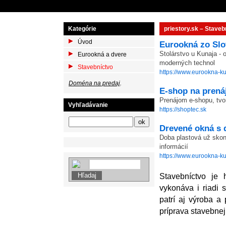
Kategórie
priestory.sk – Stavebn
Úvod
Eurookná zo Sl
Stolárstvo u Kunaja -
Eurookná a dvere
moderných technol
Stavebníctvo
https://www.eurookna-ku
Doména na predaj
.
E-shop na prená
Prenájom e-shopu, tvo
Vyhľadávanie
https://shoptec.sk
Drevené okná s 
Doba plastová už skonč
informácií
https://www.eurookna-ku
Stavebníctvo je 
vykonáva i riadi 
patrí aj výroba a
príprava stavebnej 